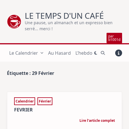
Skip
to
LE TEMPS D'UN CAFÉ
content
Une pause, un almanach et un expresso bien
serré... merci !
par
b1001d
Le Calendrier
Au Hasard
L’hebdo
Étiquette :
29 Février
Calendrier
Février
FEVRIER
Lire l'article complet