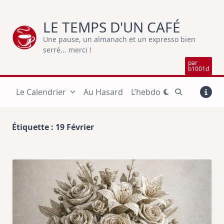
Skip
to
LE TEMPS D'UN CAFÉ
content
Une pause, un almanach et un expresso bien
serré... merci !
par
b1001d
Le Calendrier
Au Hasard
L’hebdo
Étiquette :
19 Février