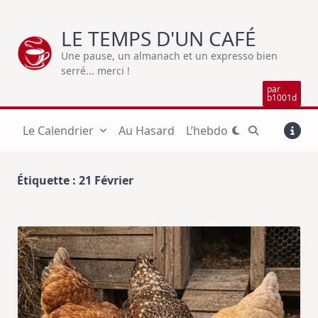
Skip
to
LE TEMPS D'UN CAFÉ
content
Une pause, un almanach et un expresso bien
serré... merci !
par
b1001d
Le Calendrier
Au Hasard
L’hebdo
Étiquette :
21 Février