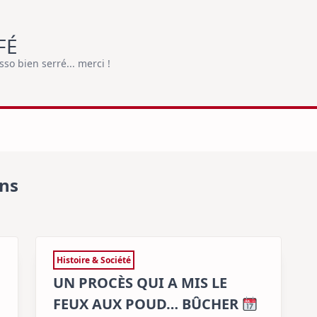
FÉ
o bien serré... merci !
Ans
Histoire & Société
UN PROCÈS QUI A MIS LE
FEUX AUX POUD… BÛCHER