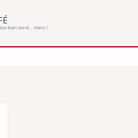
FÉ
o bien serré... merci !