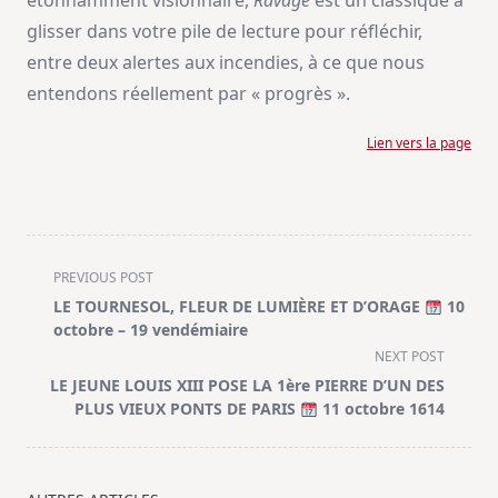
étonnamment visionnaire,
Ravage
est un classique à
glisser dans votre pile de lecture pour réfléchir,
entre deux alertes aux incendies, à ce que nous
entendons réellement par « progrès ».
Lien vers la page
<span
PREVIOUS POST
class="nav-
LE TOURNESOL, FLEUR DE LUMIÈRE ET D’ORAGE
10
subtitle
octobre – 19 vendémiaire
screen-
NEXT POST
reader-
LE JEUNE LOUIS XIII POSE LA 1ère PIERRE D’UN DES
text">Page</span>
PLUS VIEUX PONTS DE PARIS
11 octobre 1614