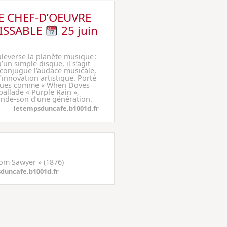
LE CHEF-D’OEUVRE
SISSABLE
25 juin
leverse la planète musique :
’un simple disque, il s’agit
conjugue l’audace musicale,
’innovation artistique. Porté
iques comme « When Doves
 ballade « Purple Rain »,
ande-son d’une génération.
letempsduncafe.b1001d.fr
Tom Sawyer » (1876)
duncafe.b1001d.fr