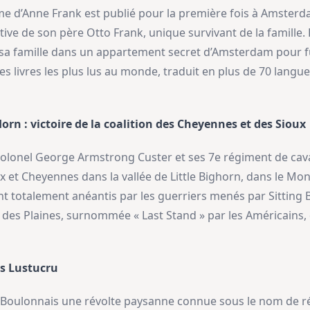
time d’Anne Frank est publié pour la première fois à Amsterd
iative de son père Otto Frank, unique survivant de la famille
 sa famille dans un appartement secret d’Amsterdam pour fu
s livres les plus lus au monde, traduit en plus de 70 langue
 Horn : victoire de la coalition des Cheyennes et des Sioux
t-colonel George Armstrong Custer et ses 7e régiment de ca
et Cheyennes dans la vallée de Little Bighorn, dans le Mon
 totalement anéantis par les guerriers menés par Sitting B
s des Plaines, surnommée « Last Stand » par les Américains, 
es Lustucru
le Boulonnais une révolte paysanne connue sous le nom de 