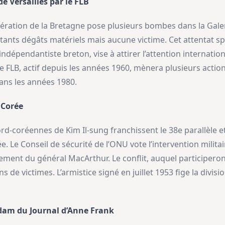
e Versailles par le FLB
ibération de la Bretagne pose plusieurs bombes dans la Gale
tants dégâts matériels mais aucune victime. Cet attentat spe
épendantiste breton, vise à attirer l’attention internation
 FLB, actif depuis les années 1960, mènera plusieurs action
ns les années 1980.
 Corée
ord-coréennes de Kim Il-sung franchissent le 38e parallèle 
e. Le Conseil de sécurité de l’ONU vote l’intervention milit
ent du général MacArthur. Le conflit, auquel participeront
ons de victimes. L’armistice signé en juillet 1953 fige la divi
rdam du Journal d’Anne Frank