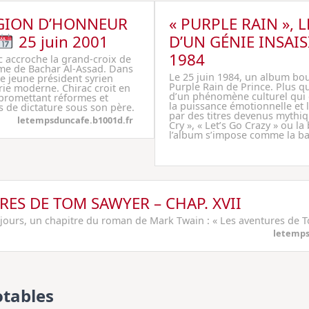
ÉGION D’HONNEUR
« PURPLE RAIN », 
25 juin 2001
D’UN GÉNIE INSAI
1984
c accroche la grand-croix de
me de Bachar Al-Assad. Dans
Le 25 juin 1984, un album bou
 le jeune président syrien
Purple Rain de Prince. Plus qu
yrie moderne. Chirac croit en
d’un phénomène culturel qui 
promettant réformes et
la puissance émotionnelle et l
 de dictature sous son père.
par des titres devenus myth
letempsduncafe.b1001d.fr
Cry », « Let’s Go Crazy » ou la
l’album s’impose comme la b
RES DE TOM SAWYER – CHAP. XVII
 jours, un chapitre du roman de Mark Twain : « Les aventures de 
letemps
tables