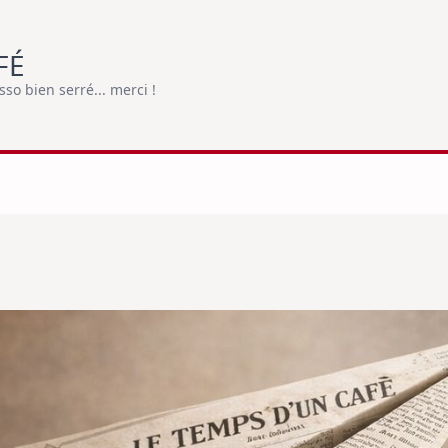
FÉ
o bien serré... merci !