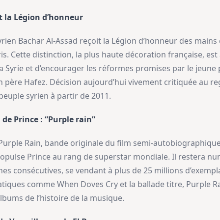
t la Légion d’honneur
 syrien Bachar Al-Assad reçoit la Légion d’honneur des mains
aris. Cette distinction, la plus haute décoration française, est
la Syrie et d’encourager les réformes promises par le jeune 
on père Hafez. Décision aujourd’hui vivement critiquée au re
peuple syrien à partir de 2011.
de Prince : “Purple rain”
ie Purple Rain, bande originale du film semi-autobiographi
ropulse Prince au rang de superstar mondiale. Il restera n
es consécutives, se vendant à plus de 25 millions d’exempl
tiques comme When Doves Cry et la ballade titre, Purple Ra
bums de l’histoire de la musique.