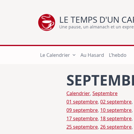
Skip
to
LE TEMPS D'UN CA
content
Une pause, un almanach et un express
Le Calendrier
Au Hasard
L’hebdo
SEPTEMB
Calendrier
, 
Septembre
01 septembre
, 
02 septembre
, 
09 septembre
, 
10 septembre
, 
17 septembre
, 
18 septembre
, 
25 septembre
, 
26 septembre
, 