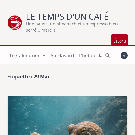
Skip
to
LE TEMPS D'UN CAFÉ
content
Une pause, un almanach et un expresso bien
serré... merci !
par
b1001d
Le Calendrier
Au Hasard
L’hebdo
Étiquette :
29 Mai