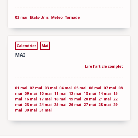
03 mai
Etats-Unis
Météo
Tornade
Calendrier
Mai
MAI
Lire l'article complet
01 mai
02 mai
03 mai
04 mai
05 mai
06 mai
07 mai
08
mai
09 mai
10 mai
11 mai
12 mai
13 mai
14 mai
15
mai
16 mai
17 mai
18 mai
19 mai
20 mai
21 mai
22
mai
23 mai
24 mai
25 mai
26 mai
27 mai
28 mai
29
mai
30 mai
31 mai