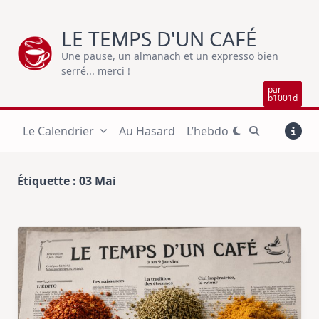
Skip
to
LE TEMPS D'UN CAFÉ
content
Une pause, un almanach et un expresso bien
serré... merci !
par
b1001d
Le Calendrier
Au Hasard
L’hebdo
Étiquette :
03 Mai