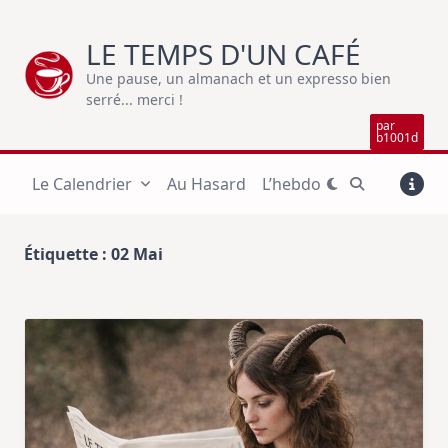
Skip
to
LE TEMPS D'UN CAFÉ
content
Une pause, un almanach et un expresso bien
serré... merci !
par
b1001d
Le Calendrier
Au Hasard
L’hebdo
Étiquette :
02 Mai