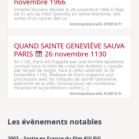
novembre 1966
Violette Nozière décède le 26 novembre 1966 à l’âge
de 51 ans au Petit-Quevilly, en Seine-Maritime, des
suites d’un cancer des os.
letempsduncafe.b1001d.fr
QUAND SAINTE GENEVIÈVE SAUVA
PARIS
26 novembre 1130
En 1130, Paris est frappée par une terrible épidémie
connue sous le nom de « mal des Ardents », causée
par l’ergot de seigle. Face à cette calamité, le 26
novembre 1130, l’évêque de Paris organise une
procession avec les reliques de sainte Geneviève,
patronne de la ville, connue pour ses nombreux
miracles et sa protection contre […]
letempsduncafe.b1001d.fr
Les évènements notables
2003 – Sortie en France du film
Kill Bill