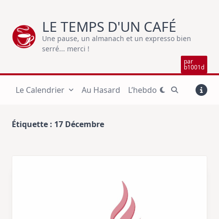
Skip
to
LE TEMPS D'UN CAFÉ
content
Une pause, un almanach et un expresso bien
serré... merci !
par
b1001d
Le Calendrier
Au Hasard
L’hebdo
Étiquette :
17 Décembre