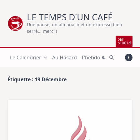
Skip
to
LE TEMPS D'UN CAFÉ
content
Une pause, un almanach et un expresso bien
serré... merci !
par
b1001d
Le Calendrier
Au Hasard
L’hebdo
Étiquette :
19 Décembre