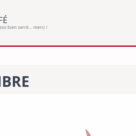
FÉ
o bien serré... merci !
MBRE