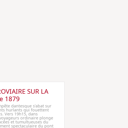
OVIAIRE SUR LA
e 1879
pête dantesque s’abat sur
nts hurlants qui fouettent
s. Vers 19h15, dans
e voyageurs ordinaire plonge
acées et tumultueuses du
ement spectaculaire du pont