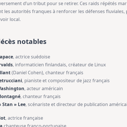
versement d’un tribut pour se retirer. Ces raids répétés m
 les autorités franques à renforcer les défenses fluviales,
voir local.
décès notables
apace
, actrice suédoise
rvalds
, informaticien finlandais, créateur de Linux
llant
(Daniel Cohen), chanteur français
etrucciani
, pianiste et compositeur de jazz français
Washington
, acteur américain
 Montagné
, chanteur français
« Stan » Lee
, scénariste et directeur de publication américa
dot
, actrice française
za
chanteuse franco-portugaise