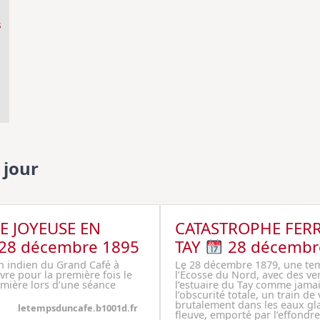
s
 jour
E JOYEUSE EN
CATASTROPHE FERR
28 décembre 1895
TAY
28 décembr
n indien du Grand Café à
Le 28 décembre 1879, une tem
vre pour la première fois le
l’Écosse du Nord, avec des ve
mière lors d’une séance
l’estuaire du Tay comme jamai
l’obscurité totale, un train d
brutalement dans les eaux gl
letempsduncafe.b1001d.fr
fleuve, emporté par l’effondr