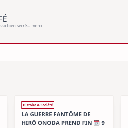
FÉ
o bien serré... merci !
Histoire & Société
LA GUERRE FANTÔME DE
HIRŌ ONODA PREND FIN
9