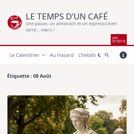
Skip
to
LE TEMPS D'UN CAFÉ
content
Une pause, un almanach et un expresso bien
serré... merci !
par
b1001d
Le Calendrier
Au Hasard
L’hebdo
Étiquette :
08 Août