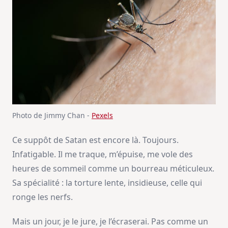
Photo de Jimmy Chan -
Pexels
Ce suppôt de Satan est encore là. Toujours.
Infatigable. Il me traque, m’épuise, me vole des
heures de sommeil comme un bourreau méticuleux.
Sa spécialité : la torture lente, insidieuse, celle qui
ronge les nerfs.
Mais un jour, je le jure, je l’écraserai. Pas comme un