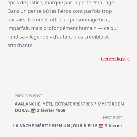
épris de justice, marqué par la perte et la rage.
Dans un genre où les héros sont parfois trop
parfaits, Gemmell offre un personnage brut,
imparfait, mais profondément humain — ce qui
rend sa « légende » d’autant plus crédible et
attachante.
Lien vers la page
<span
PREVIOUS POST
class="nav-
AVALANCHE, YÉTI, EXTRATERRESTRES ? MYSTÈRE EN
subtitle
OURAL
2 février 1959
screen-
NEXT POST
reader-
LA VACHE MÉRITE BIEN UN JOUR À ELLE
3 février
text">Page</span>