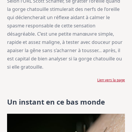
Selon l’ORL Scott Schaffer, se gratter l’oreille quand
la gorge chatouille stimulerait des nerfs de l’oreille
qui déclencherait un réflexe aidant à calmer le
spasme responsable de cette sensation
désagréable. C’est une petite manœuvre simple,
rapide et assez maligne, à tester avec douceur pour
apaiser la gêne sans s’acharner à tousser... après, il
est capital de bien analyser si la gorge chatouille ou
si elle gratouille.
Lien vers la page
Un instant en ce bas monde