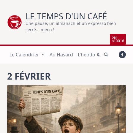
Skip
to
LE TEMPS D'UN CAFÉ
content
Une pause, un almanach et un expresso bien
serré... merci !
par
b1001d
Le Calendrier
Au Hasard
L’hebdo
2 FÉVRIER