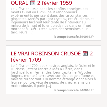
OURAL
2 février 1959
Le 2 février 1959, dans les confins enneigés des
monts Oural en URSS, neuf randonneurs
expérimentés périssent dans des circonstances
glaçantes. Menés par Igor Dyatlov, ces étudiants et
ingénieurs lacèrent leur tente de l’intérieur au
milieu de la nuit et fuient pieds nus dans un froid
mordant à -30°C. Découverts des semaines plus
tard, leurs […]
letempsduncafe.b1001d.fr
LE VRAI ROBINSON CRUSOÉ
2
février 1709
Le 2 février 1709, deux navires anglais, le Duke et le
Duchess, jettent l’ancre à Más a Tierra, dans
l’archipel Juan Fernández. Leur capitaine, Woodes
Rogers, monte à terre avec son équipage affamé et
malade du scorbut. Un homme étrange vient alors à
leur rencontre, vêtu de peaux de chèvre, amaigri
mais robuste, il parle […]
letempsduncafe.b1001d.fr