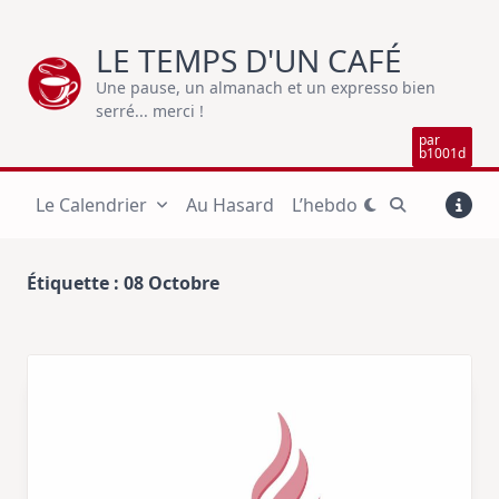
Skip
to
LE TEMPS D'UN CAFÉ
content
Une pause, un almanach et un expresso bien
serré... merci !
par
b1001d
Le Calendrier
Au Hasard
L’hebdo
Étiquette :
08 Octobre