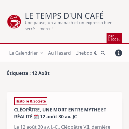
Skip
to
LE TEMPS D'UN CAFÉ
content
Une pause, un almanach et un expresso bien
serré... merci !
par
b1001d
Le Calendrier
Au Hasard
L’hebdo
Étiquette :
12 Août
Histoire & Société
CLÉOPÂTRE, UNE MORT ENTRE MYTHE ET
RÉALITÉ
12 août 30 av. JC
Le 12 août 30 av. J.-C., Cléopâtre VII, dernière