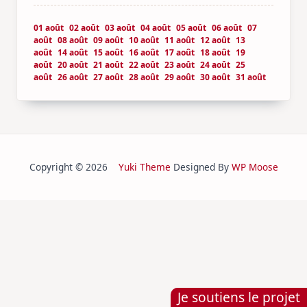
01 août
02 août
03 août
04 août
05 août
06 août
07
août
08 août
09 août
10 août
11 août
12 août
13
août
14 août
15 août
16 août
17 août
18 août
19
août
20 août
21 août
22 août
23 août
24 août
25
août
26 août
27 août
28 août
29 août
30 août
31 août
Copyright © 2026
Yuki Theme
Designed By
WP Moose
Je soutiens le projet