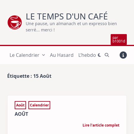
Skip
to
LE TEMPS D'UN CAFÉ
content
Une pause, un almanach et un expresso bien
serré... merci !
par
b1001d
Le Calendrier
Au Hasard
L’hebdo
Étiquette :
15 Août
Août
Calendrier
AOÛT
Lire l'article complet