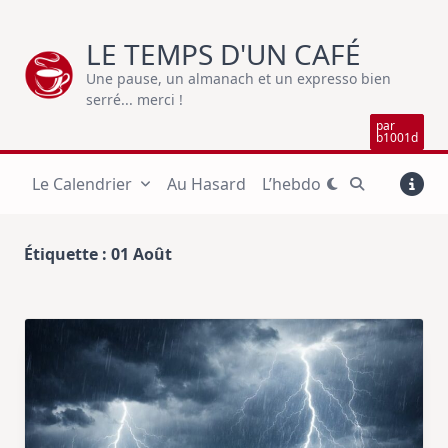
Skip
to
LE TEMPS D'UN CAFÉ
content
Une pause, un almanach et un expresso bien
serré... merci !
par
b1001d
Le Calendrier
Au Hasard
L’hebdo
Étiquette :
01 Août