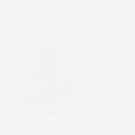
Ephéméride
31 JUILLET
Bonne fête aux Ignace