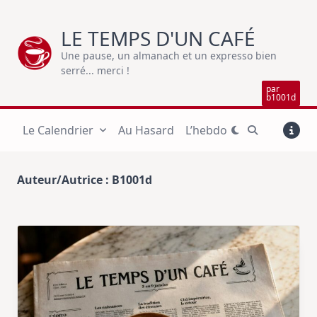
Skip
to
LE TEMPS D'UN CAFÉ
content
Une pause, un almanach et un expresso bien
serré... merci !
par
b1001d
Le Calendrier
Au Hasard
L’hebdo
Auteur/autrice :
B1001d