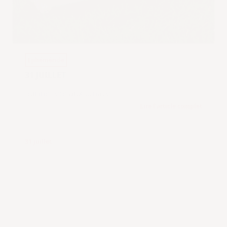
Lire l'article complet
31 juillet
Histoire & Société
UNE LOI SUR L’AIDE AUX PAUVRES AUSSI
VITALE QUE REDOUTÉE
31 juillet 1838
Le 31 juillet 1838, l’Irlande établit une loi
capitale : la loi sur l’aide aux pauvres. Cette
législation, inspirée du modèle britannique,
vise à répondre à la profonde misère qui
frappe le pays. À l’époque, l’Irlande connaît
une crise économique et sociale intense,
aggravée par la forte croissance
démographique et la dépendance quasi